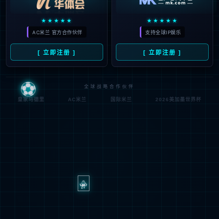
2026-04-09
关于举办第236期“博雅大讲堂”的通知
2026-03-26
关于召开华中师范大学第十届教职工代表大会第四次会议暨第十八届工会会员...
2026-03-19
关于举办第235期博雅大讲堂的通知
2026-03-18
关于我校教职工二代、三代子弟就读一附中初中部报名工作安排的通知
2026-03-18
华中师范大学附属小学（桂子山校区）2026年新生入学登记公告
2026-03-18
华中师范大学幼儿园2026年秋季招生公告
2026-03-04
关于举办第234期“博雅大讲堂”的通知
2026-01-20
关于做好2026年国家公派高级研究学者、访问学者、博士后项目申报工作的通...
2026-01-09
关于2026年国家留学基金委与新加坡科技设计大学合作奖学金项目的通知